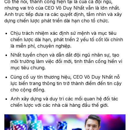
Có thể nói, thành công hiện tại là của cả đội ngũ,
nhưng vai trò của CEO Võ Duy Nhất vẫn là lớn nhất.
Anh trực tiếp đưa ra các quyết định, tầm nhìn và xây
dựng chiến lược phát triển dài hạn cho tổ chức.
Chịu trách nhiệm xác định sứ mệnh và mục tiêu
chiến lược dài hạn, phát triển 2 yếu tố cốt lõi chính
là miễn phí, chuyên nghiệp.
Nhất tuyển chọn và dẫn dắt đội ngũ nhân sự, tạo
môi trường làm việc đổi mới, tinh thần cống hiến vì
mục tiêu chung.
Củng cố uy tín thương hiệu, CEO Võ Duy Nhất nỗ
lực biến trang thông tin trở thành điểm đến tin cậy
cho cộng đồng.
Anh xây dựng và duy trì các mối quan hệ đối tác
chiến lược với các nhà cái hàng đầu thế giới.