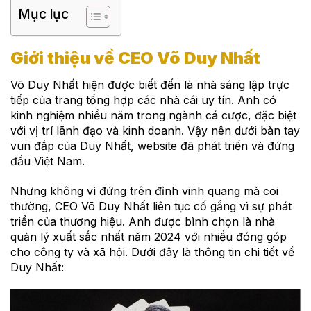
Mục lục
Giới thiệu về CEO Võ Duy Nhất
Võ Duy Nhất hiện được biết đến là nhà sáng lập trực
tiếp của trang tổng hợp các nhà cái uy tín. Anh có
kinh nghiệm nhiều năm trong ngành cá cược, đặc biệt
với vị trí lãnh đạo và kinh doanh. Vậy nên dưới bàn tay
vun đắp của Duy Nhất, website đã phát triển và đứng
đầu Việt Nam.
Nhưng không vì đứng trên đỉnh vinh quang mà coi
thường, CEO Võ Duy Nhất liên tục cố gắng vì sự phát
triển của thương hiệu. Anh được bình chọn là nhà
quản lý xuất sắc nhất năm 2024 với nhiều đóng góp
cho công ty và xã hội. Dưới đây là thông tin chi tiết về
Duy Nhất: