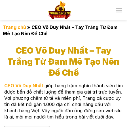
Bỏ
qua
nội
dung
Trang chủ
»
CEO Võ Duy Nhất – Tay Trắng Từ Đam
Mê Tạo Nên Đế Chế
CEO Võ Duy Nhất – Tay
Trắng Từ Đam Mê Tạo Nên
Đế Chế
CEO Võ Duy Nhất
giúp hàng trăm nghìn thành viên tìm
được bến đỗ chất lượng để tham gia giải trí trực tuyến.
Với phương châm tử tế và miễn phí, Trang cá cược uy
tín đã kết nối gần 1.000 địa chỉ chơi hàng đầu với
khách hàng Việt. Vậy người đàn ông đứng sau website
là ai, mời mọi người tìm hiểu trong bài viết dưới đây.