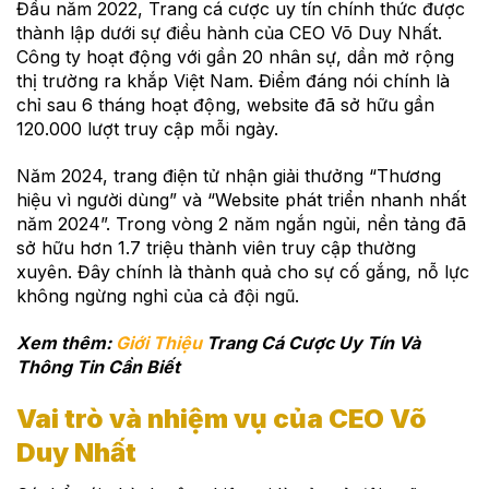
Đầu năm 2022, Trang cá cược uy tín chính thức được
thành lập dưới sự điều hành của CEO Võ Duy Nhất.
Công ty hoạt động với gần 20 nhân sự, dần mở rộng
thị trường ra khắp Việt Nam. Điểm đáng nói chính là
chỉ sau 6 tháng hoạt động, website đã sở hữu gần
120.000 lượt truy cập mỗi ngày.
Năm 2024, trang điện tử nhận giải thưởng “Thương
hiệu vì người dùng” và “Website phát triển nhanh nhất
năm 2024”. Trong vòng 2 năm ngắn ngủi, nền tảng đã
sở hữu hơn 1.7 triệu thành viên truy cập thường
xuyên. Đây chính là thành quả cho sự cố gắng, nỗ lực
không ngừng nghỉ của cả đội ngũ.
Xem thêm:
Giới Thiệu
Trang Cá Cược Uy Tín Và
Thông Tin Cần Biết
Vai trò và nhiệm vụ của CEO Võ
Duy Nhất