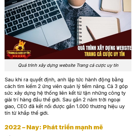
Quá trình xây dựng website Trang cá cược uy tín
Sau khi ra quyết định, anh lập tức hành động bằng
cách tìm kiếm 2 ứng viên quản lý tiềm năng. Cả 3 góp
sức xây dựng hệ thống liên kết từ tận những công ty
giải trí hàng đầu thế giới. Sau gần 2 năm trời ngoại
giao, CEO đã kết nối được gần 1.000 thương hiệu uy
tín từ khắp thế giới.
2022 – Nay: Phát triển mạnh mẽ