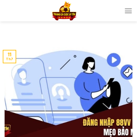
Bỏ
qua
nội
dung
11
Th7
Đăng nhập 88vv