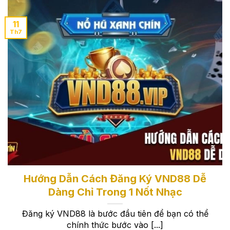
11
Th7
Đăng ký VND88
Hướng Dẫn Cách Đăng Ký VND88 Dễ
Dàng Chỉ Trong 1 Nốt Nhạc
Đăng ký VND88 là bước đầu tiên để bạn có thể
chính thức bước vào [...]