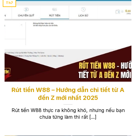
Th7
Rút tiền W88
Rút tiền W88 – Hướng dẫn chi tiết từ A
đến Z mới nhất 2025
Rút tiền W88 thực ra không khó, nhưng nếu bạn
chưa từng làm thì rất [...]