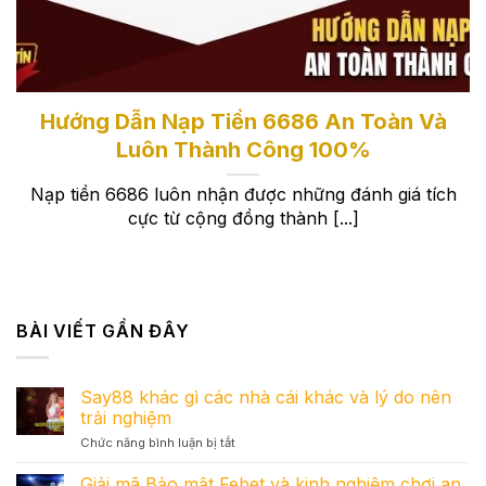
Nạp tiền 6686
Hướng Dẫn Nạp Tiền 6686 An Toàn Và
Luôn Thành Công 100%
Nạp tiền 6686 luôn nhận được những đánh giá tích
cực từ cộng đồng thành [...]
BÀI VIẾT GẦN ĐÂY
Say88 khác gì các nhà cái khác và lý do nên
trải nghiệm
ở
Chức năng bình luận bị tắt
Say88
khác
Giải mã Bảo mật Febet và kinh nghiệm chơi an