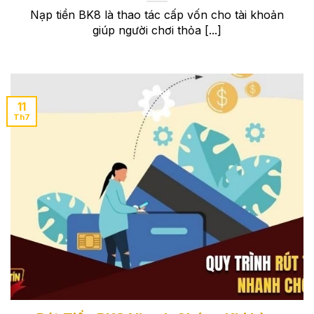
Nạp tiền BK8 là thao tác cấp vốn cho tài khoản
giúp người chơi thỏa [...]
11
Th7
rút tiền BK8