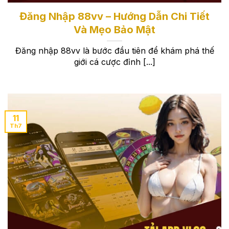
Đăng Nhập 88vv – Hướng Dẫn Chi Tiết
Và Mẹo Bảo Mật
Đăng nhập 88vv là bước đầu tiên để khám phá thế
giới cá cược đỉnh [...]
11
Th7