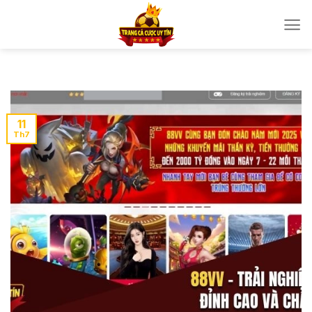
Bỏ
qua
nội
dung
11
Th7
88vv