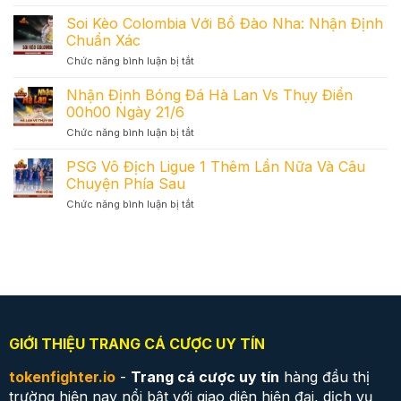
Giải
khác
mã
Soi Kèo Colombia Với Bồ Đào Nha: Nhận Định
và
Bảo
Chuẩn Xác
lý
mật
do
Febet
ở
Chức năng bình luận bị tắt
nên
và
Soi
trải
kinh
Kèo
nghiệm
Nhận Định Bóng Đá Hà Lan Vs Thụy Điển
nghiệm
Colombia
00h00 Ngày 21/6
chơi
Với
an
Bồ
ở
Chức năng bình luận bị tắt
toàn
Đào
Nhận
Nha:
Định
PSG Vô Địch Ligue 1 Thêm Lần Nữa Và Câu
Nhận
Bóng
Chuyện Phía Sau
Định
Đá
Chuẩn
Hà
ở
Chức năng bình luận bị tắt
Xác
Lan
PSG
Vs
Vô
Thụy
Địch
Điển
Ligue
00h00
1
Ngày
Thêm
21/6
Lần
Nữa
Và
Câu
GIỚI THIỆU TRANG CÁ CƯỢC UY TÍN
Chuyện
Phía
tokenfighter.io
-
Trang cá cược uy tín
hàng đầu thị
Sau
trường hiện nay nổi bật với giao diện hiện đại, dịch vụ