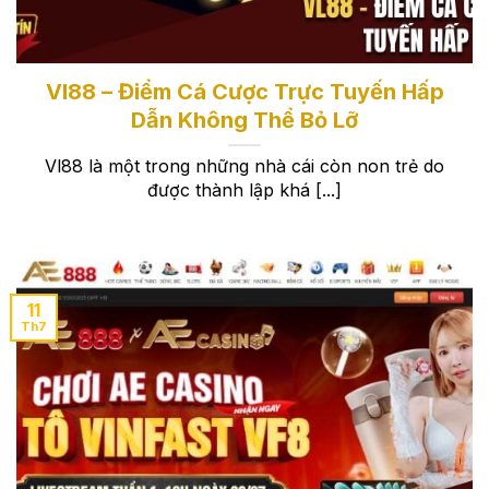
Vl88
Vl88 – Điểm Cá Cược Trực Tuyến Hấp
Dẫn Không Thể Bỏ Lỡ
Vl88 là một trong những nhà cái còn non trẻ do
được thành lập khá [...]
11
Th7