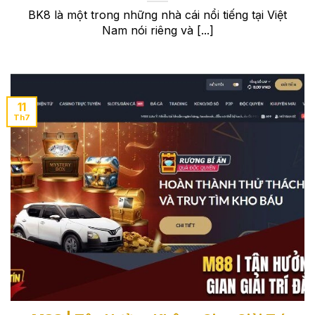
BK8 là một trong những nhà cái nổi tiếng tại Việt
Nam nói riêng và [...]
11
Th7
M88