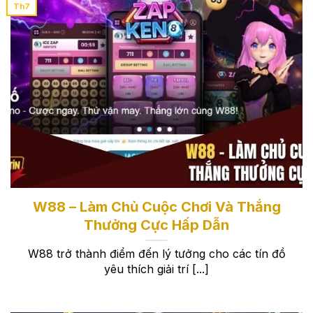
Th7
W88
W88 – Làm Chủ Cuộc Chơi Và Thắng
Thưởng Cực Hấp Dẫn
W88 trở thành điểm đến lý tưởng cho các tín đồ
yêu thích giải trí [...]