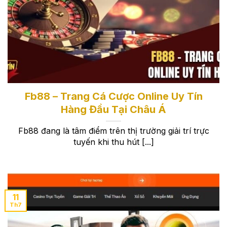
Fb88
Fb88 – Trang Cá Cược Online Uy Tín
Hàng Đầu Tại Châu Á
Fb88 đang là tâm điểm trên thị trường giải trí trực
tuyến khi thu hút [...]
11
Th7