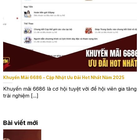
Khuyến mãi 6686
Khuyến Mãi 6686 – Cập Nhật Ưu Đãi Hot Nhất Năm 2025
Khuyến mãi 6686 là cơ hội tuyệt vời để hội viên gia tăng
trải nghiệm [...]
Bài viết mới