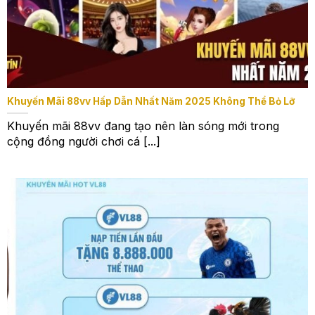
khuyến mãi 88vv
Khuyến Mãi 88vv Hấp Dẫn Nhất Năm 2025 Không Thể Bỏ Lỡ
Khuyến mãi 88vv đang tạo nên làn sóng mới trong
cộng đồng người chơi cá [...]