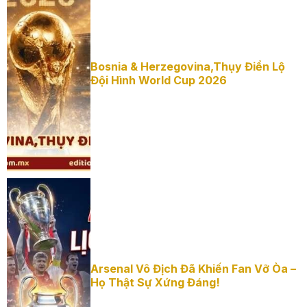
Bosnia &
Bosnia & Herzegovina,Thụy Điển Lộ
Đội Hình World Cup 2026
Herzegovina,Thụy
Điển Lộ Đội
Hình World
Cup 2026
Arsenal Vô
Arsenal Vô Địch Đã Khiến Fan Vỡ Òa –
Họ Thật Sự Xứng Đáng!
Địch Đã Khiến
Fan Vỡ Òa - Họ