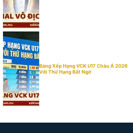
Thật Sự Xứng
Đáng!
Bảng Xếp Hạng VCK U17 Châu Á 2026
Bảng Xếp Hạng
Với Thứ Hạng Bất Ngờ
VCK U17 Châu
Á 2026 Với Thứ
Hạng Bất Ngờ