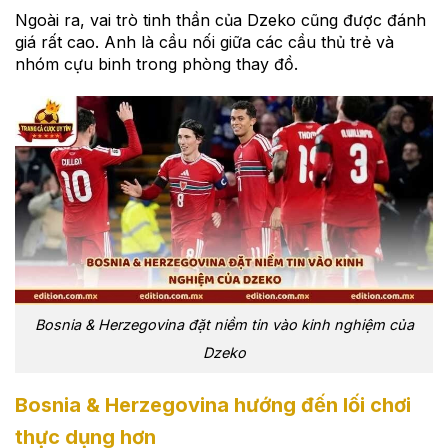
Ngoài ra, vai trò tinh thần của Dzeko cũng được đánh
giá rất cao. Anh là cầu nối giữa các cầu thủ trẻ và
nhóm cựu binh trong phòng thay đồ.
Bosnia & Herzegovina đặt niềm tin vào kinh nghiệm của
Dzeko
Bosnia & Herzegovina hướng đến lối chơi
thực dụng hơn