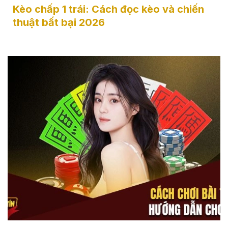
Kèo chấp 1 trái: Cách đọc kèo và chiến
thuật bất bại 2026
Cách chơi bài Tứ Sắc