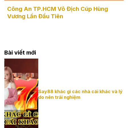
Công An TP.HCM Vô Địch Cúp Hùng
Vương Lần Đầu Tiên
Bài viết mới
Say88 khác gì các nhà cái khác và lý
Say88 khác gì
do nên trải nghiệm
các nhà cái
khác và lý do
nên trải nghiệm