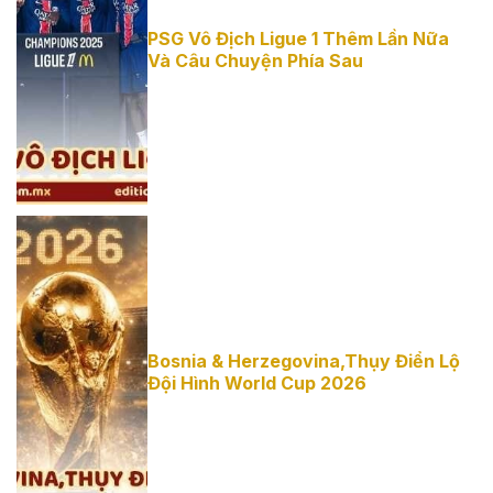
PSG Vô Địch
PSG Vô Địch Ligue 1 Thêm Lần Nữa
Và Câu Chuyện Phía Sau
Ligue 1 Thêm
Lần Nữa Và
Câu Chuyện
Phía Sau
Bosnia &
Bosnia & Herzegovina,Thụy Điển Lộ
Đội Hình World Cup 2026
Herzegovina,Thụy
Điển Lộ Đội
Hình World
Cup 2026