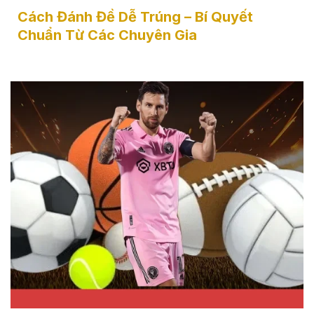
Cách Đánh Đề Dễ Trúng – Bí Quyết
Chuẩn Từ Các Chuyên Gia
kèo chấp 1 trái