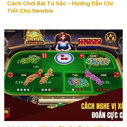
Cách Chơi Bài Tứ Sắc – Hướng Dẫn Chi
Tiết Cho Newbie
Cách nghe vị xóc đĩa