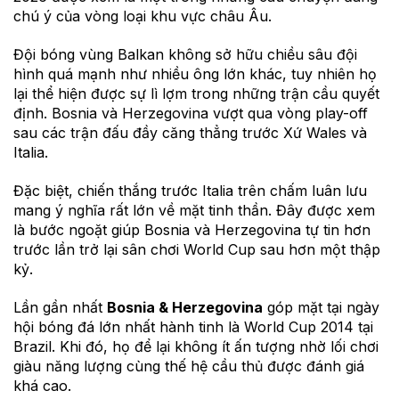
chú ý của vòng loại khu vực châu Âu.
Đội bóng vùng Balkan không sở hữu chiều sâu đội
hình quá mạnh như nhiều ông lớn khác, tuy nhiên họ
lại thể hiện được sự lì lợm trong những trận cầu quyết
định. Bosnia và Herzegovina vượt qua vòng play-off
sau các trận đấu đầy căng thẳng trước Xứ Wales và
Italia.
Đặc biệt, chiến thắng trước Italia trên chấm luân lưu
mang ý nghĩa rất lớn về mặt tinh thần. Đây được xem
là bước ngoặt giúp Bosnia và Herzegovina tự tin hơn
trước lần trở lại sân chơi World Cup sau hơn một thập
kỷ.
Lần gần nhất
Bosnia & Herzegovina
góp mặt tại ngày
hội bóng đá lớn nhất hành tinh là World Cup 2014 tại
Brazil. Khi đó, họ để lại không ít ấn tượng nhờ lối chơi
giàu năng lượng cùng thế hệ cầu thủ được đánh giá
khá cao.