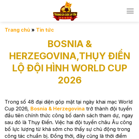
Bỏ
qua
nội
dung
Trang chủ
»
Tin tức
BOSNIA &
HERZEGOVINA,THỤY ĐIỂN
LỘ ĐỘI HÌNH WORLD CUP
2026
Trong số 48 đại diện góp mặt tại ngày khai mạc World
Cup 2026,
Bosnia & Herzegovina
trở thành đội tuyển
đầu tiên chính thức công bố danh sách tham dự, ngay
sau đó là Thụy Điển. Việc hai đội tuyển châu Âu công
bố lực lượng từ khá sớm cho thấy sự chủ động trong
công tác chuẩn bị. Đồng thời, đây cũng là thời điểm