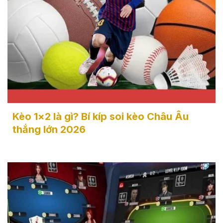
Kèo 1x2
Kèo 1×2 là gì? Bí kíp soi kèo Châu Âu
thắng lớn 2026