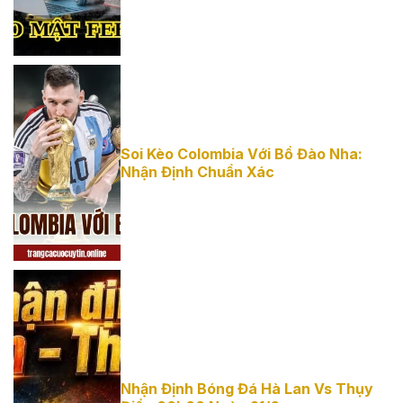
chơi an toàn
Soi Kèo Colombia Với Bồ Đào Nha:
Nhận Định Chuẩn Xác
Soi kèo
Colombia với
Bồ Đào Nha
Nhận Định
Nhận Định Bóng Đá Hà Lan Vs Thụy