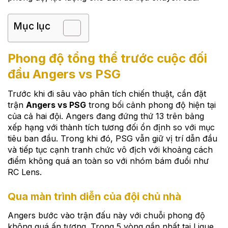
Mục lục
Phong độ tổng thể trước cuộc đối
đầu Angers vs PSG
Trước khi đi sâu vào phân tích chiến thuật, cần đặt
trận
Angers vs PSG
trong bối cảnh phong độ hiện tại
của cả hai đội. Angers đang đứng thứ 13 trên bảng
xếp hạng với thành tích tương đối ổn định so với mục
tiêu ban đầu. Trong khi đó, PSG vẫn giữ vị trí dẫn đầu
và tiếp tục cạnh tranh chức vô địch với khoảng cách
điểm không quá an toàn so với nhóm bám đuổi như
RC Lens.
Qua màn trình diễn của đội chủ nhà
Angers bước vào trận đấu này với chuỗi phong độ
không quá ấn tượng. Trong 5 vòng gần nhất tại Ligue