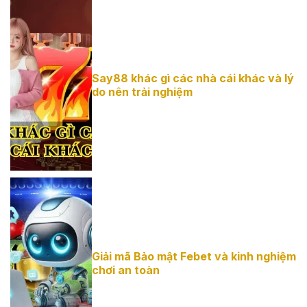
Say88 khác gì các nhà cái khác và lý
Say88 khác gì
do nên trải nghiệm
các nhà cái
khác và lý do
nên trải nghiệm
Giải mã Bảo mật Febet và kinh nghiệm
Giải mã Bảo
chơi an toàn
mật Febet và
kinh nghiệm