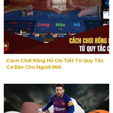
Cách chơi rồng hổ
Cách Chơi Rồng Hổ Chi Tiết Từ Quy Tắc
Cơ Bản Cho Người Mới