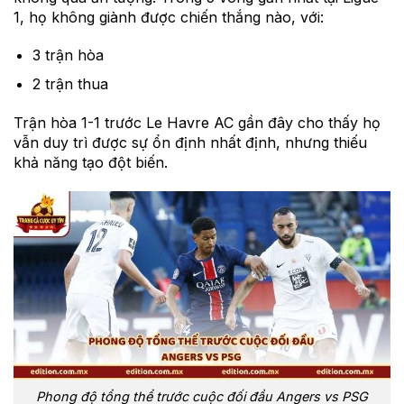
1, họ không giành được chiến thắng nào, với:
3 trận hòa
2 trận thua
Trận hòa 1-1 trước Le Havre AC gần đây cho thấy họ
vẫn duy trì được sự ổn định nhất định, nhưng thiếu
khả năng tạo đột biến.
Phong độ tổng thể trước cuộc đối đầu Angers vs PSG