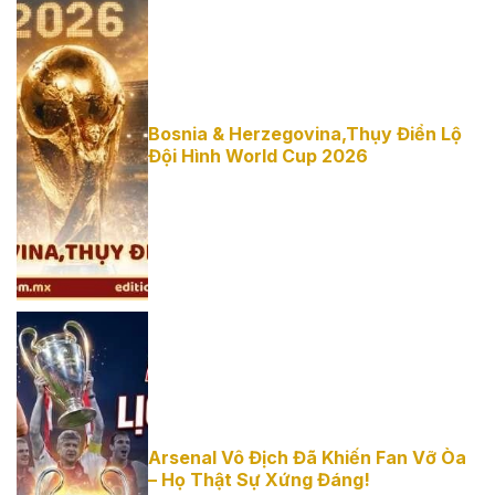
Bosnia &
Bosnia & Herzegovina,Thụy Điển Lộ
Đội Hình World Cup 2026
Herzegovina,Thụy
Điển Lộ Đội
Hình World
Cup 2026
Arsenal Vô
Arsenal Vô Địch Đã Khiến Fan Vỡ Òa
– Họ Thật Sự Xứng Đáng!
Địch Đã Khiến