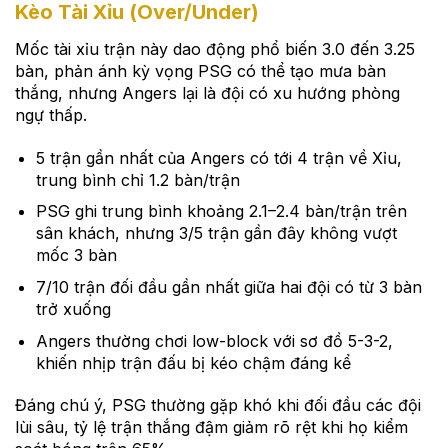
Kèo Tài Xỉu (Over/Under)
Mốc tài xỉu trận này dao động phổ biến 3.0 đến 3.25
bàn, phản ánh kỳ vọng PSG có thể tạo mưa bàn
thắng, nhưng Angers lại là đội có xu hướng phòng
ngự thấp.
5 trận gần nhất của Angers có tới 4 trận về Xỉu,
trung bình chỉ 1.2 bàn/trận
PSG ghi trung bình khoảng 2.1–2.4 bàn/trận trên
sân khách, nhưng 3/5 trận gần đây không vượt
mốc 3 bàn
7/10 trận đối đầu gần nhất giữa hai đội có từ 3 bàn
trở xuống
Angers thường chơi low-block với sơ đồ 5-3-2,
khiến nhịp trận đấu bị kéo chậm đáng kể
Đáng chú ý, PSG thường gặp khó khi đối đầu các đội
lùi sâu, tỷ lệ trận thắng đậm giảm rõ rệt khi họ kiểm