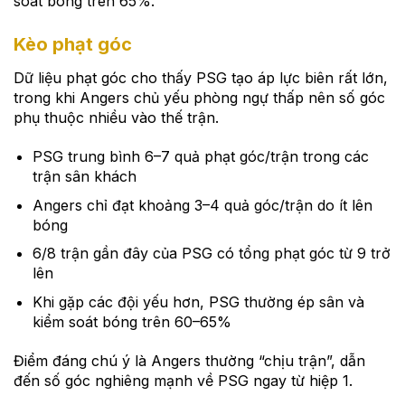
soát bóng trên 65%.
Kèo phạt góc
Dữ liệu phạt góc cho thấy PSG tạo áp lực biên rất lớn,
trong khi Angers chủ yếu phòng ngự thấp nên số góc
phụ thuộc nhiều vào thế trận.
PSG trung bình 6–7 quả phạt góc/trận trong các
trận sân khách
Angers chỉ đạt khoảng 3–4 quả góc/trận do ít lên
bóng
6/8 trận gần đây của PSG có tổng phạt góc từ 9 trở
lên
Khi gặp các đội yếu hơn, PSG thường ép sân và
kiểm soát bóng trên 60–65%
Điểm đáng chú ý là Angers thường “chịu trận”, dẫn
đến số góc nghiêng mạnh về PSG ngay từ hiệp 1.