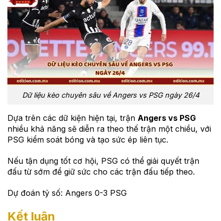
Dữ liệu kèo chuyên sâu về Angers vs PSG ngày 26/4
Dựa trên các dữ kiện hiện tại, trận
Angers vs PSG
nhiều khả năng sẽ diễn ra theo thế trận một chiều, với
PSG kiểm soát bóng và tạo sức ép liên tục.
Nếu tận dụng tốt cơ hội, PSG có thể giải quyết trận
đấu từ sớm để giữ sức cho các trận đấu tiếp theo.
Dự đoán tỷ số: Angers 0-3 PSG
Kết luận