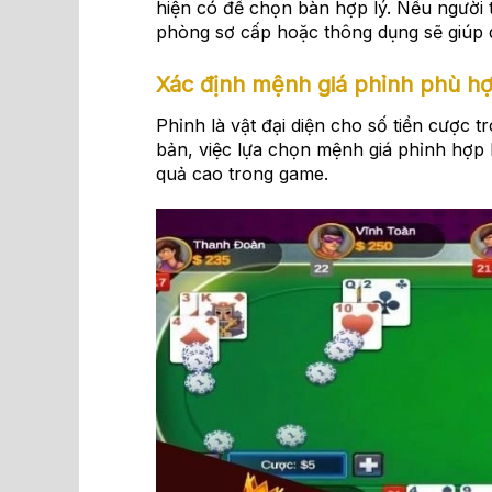
hiện có để chọn bàn hợp lý. Nếu người 
phòng sơ cấp hoặc thông dụng sẽ giúp 
Xác định mệnh giá phỉnh phù hợ
Phỉnh là vật đại diện cho số tiền cược t
bản, việc lựa chọn mệnh giá phỉnh hợp 
quả cao trong game.