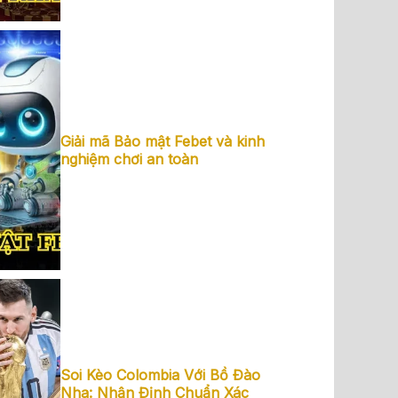
i mã Bảo
Giải mã Bảo mật Febet và kinh
t Febet
nghiệm chơi an toàn
và kinh
iệm chơi
n toàn
Soi Kèo Colombia Với Bồ Đào
oi kèo
Nha: Nhận Định Chuẩn Xác