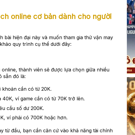
ch online cơ bản dành cho người
Địc
T
h bài hiện đại này và muốn tham gia thử vận may
khảo quy trình cụ thể dưới đây:
Nữ
P
 online, thành viên sẽ được lựa chọn giữa nhiều
 sẵn đó là:
ài khoản cần có từ 20K.
 40K, ví game cần có từ 70K trở lên.
êu cầu số dư 200K.
B
0K, ví phải có 700K hoặc hơn.
Her
Đi
y từ đầu, bạn cần căn cứ vào khả năng tài chính