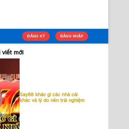
ĐĂNG KÝ
ĐĂNG NHẬP
 viết mới
y88 khác
Say88 khác gì các nhà cái
 các nhà
khác và lý do nên trải nghiệm
i khác và
ý do nên
ải nghiệm