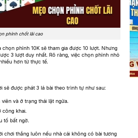
B
H
n phỉnh chốt lãi cao
U1
2
mà chọn phỉnh 10K sẽ tham gia được 10 lượt. Nhưng
ược 3 lượt duy nhất. Rõ ràng, việc chọn phỉnh nhỏ
T
nhiều hơn từ thực tế.
B
 sẽ được phát 3 lá bài theo trình tự như sau:
viên và ở trạng thái lật ngửa.
ở công khai.
u tố bất ngờ.
ời chơi thắng luôn nếu nhà cái không có bài tương