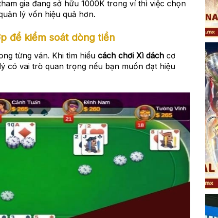
tham gia đang sở hữu 1000K trong ví thì việc chọn
Hì
quản lý vốn hiệu quả hơn.
C
p để kiểm soát dòng tiền
rong từng ván. Khi tìm hiểu
cách chơi Xì dách
cơ
lý có vai trò quan trọng nếu bạn muốn đạt hiệu
Ar
Đ
Kh
Vỡ
T
Xứ