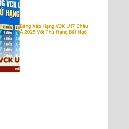
ảng Xếp
Bảng Xếp Hạng VCK U17 Châu
ạng VCK
Á 2026 Với Thứ Hạng Bất Ngờ
7 Châu Á
026 Với
hứ Hạng
ất Ngờ