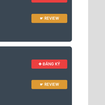
☛ REVIEW
✚ ĐĂNG KÝ
☛ REVIEW