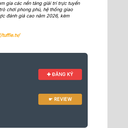
 gia các nền tảng giải trí trực tuyến
 trò chơi phong phú, hệ thống giao
c đánh giá cao năm 2026, kèm
/tuffie.tv/
✚ ĐĂNG KÝ
☛ REVIEW