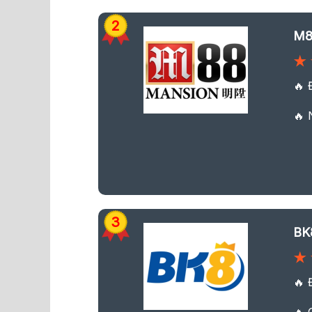
M8
★ 
🔥
🔥
BK
★ 
🔥
🔥