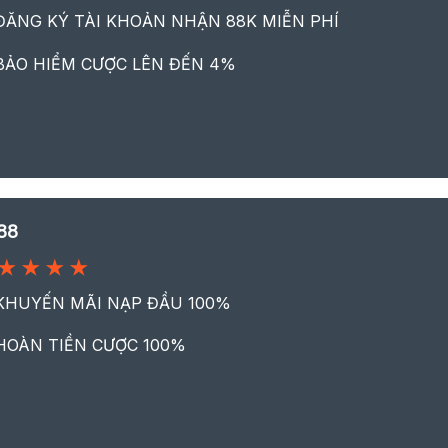
 ĐĂNG KÝ TÀI KHOẢN NHẬN 88K MIỄN PHÍ
 BẢO HIỂM CƯỢC LÊN ĐẾN 4%
88
★ ★ ★ ★
 KHUYẾN MÃI NẠP ĐẦU 100%
 HOÀN TIỀN CƯỢC 100%