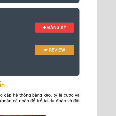
✚ ĐĂNG KÝ
☛ REVIEW
ến
ng cấp hệ thống bảng kèo, tỷ lệ cược và
i khoản cá nhân để trổ tài dự đoán và đặt