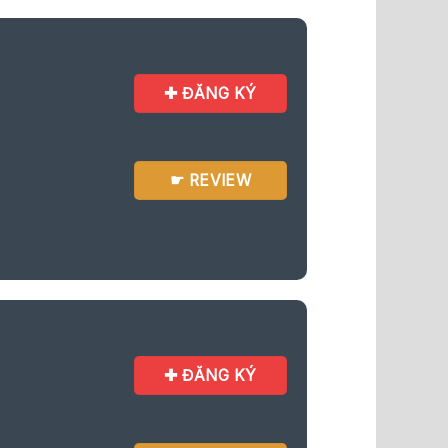
✚ ĐĂNG KÝ
☛ REVIEW
✚ ĐĂNG KÝ