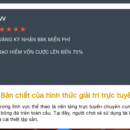
VV
★ ★ ★ ★
 ĐĂNG KÝ NHẬN 88K MIỄN PHÍ
 BẠO HIỂM VỐN CƯỢC LÊN ĐẾN 70%
 Bản chất của hình thức giải trí trực tuy
rong lĩnh vực thể thao là nền tảng trực tuyến chuyên cu
ấu bóng đá trên toàn cầu. Tại đây, người chơi sẽ sử dụng tà
cái thiết lập sẵn.