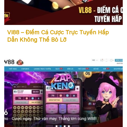
Vl88
Vl88 – Điểm Cá Cược Trực Tuyến Hấp
Dẫn Không Thể Bỏ Lỡ