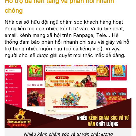
Hỗ trợ đa nền tảng và phản hồi nhanh
chóng
Nhà cái sở hữu đội ngũ chăm sóc khách hàng hoạt
động liên tục qua nhiều kênh tư vấn. Ví dụ live chat,
email, kênh mạng xã hội trên Fanpage, Tele… Hệ
thống đảm bảo phản hồi nhanh chỉ sau vài giây và hỗ
trợ bằng nhiều ngôn ngữ (có cả tiếng Việt). Vì vậy,
người chơi sẽ được giải quyết mọi thắc mắc dễ dàng.
Nhiều kênh chăm sóc và tư vấn chất lượng