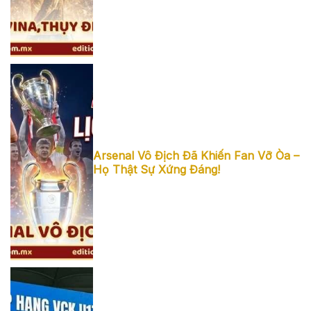
Hình World
Cup 2026
Arsenal Vô
Arsenal Vô Địch Đã Khiến Fan Vỡ Òa –
Họ Thật Sự Xứng Đáng!
Địch Đã Khiến
Fan Vỡ Òa -
Họ Thật Sự
Xứng Đáng!