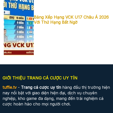
Bảng Xếp
Bảng Xếp Hạng VCK U17 Châu Á 2026
Với Thứ Hạng Bất Ngờ
Hạng VCK U17
Châu Á 2026
Với Thứ Hạng
Bất Ngờ
GIỚI THIỆU TRANG CÁ CƯỢC UY TÍN
tuffie.tv
-
Trang cá cược uy tín
hàng đầu thị trường hiện
nay nổi bật với giao diện hiện đại, dịch vụ chuyên
nghiệp, kho game đa dạng, mang đến trải nghiệm cá
cược hoàn hảo cho mọi người chơi.