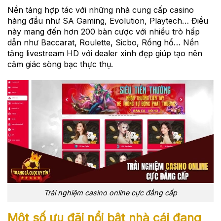
Nền tảng hợp tác với những nhà cung cấp casino
hàng đầu như SA Gaming, Evolution, Playtech… Điều
này mang đến hơn 200 bàn cược với nhiều trò hấp
dẫn như Baccarat, Roulette, Sicbo, Rồng hổ… Nền
tảng livestream HD với dealer xinh đẹp giúp tạo nên
cảm giác sòng bạc thực thụ.
Trải nghiệm casino online cực đẳng cấp
Một số ưu đãi nổi bật nhà cái đang