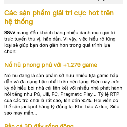
Các sản phẩm giải trí cực hot trên
hệ thống
88vv
mang đến khách hàng nhiều danh mục giải trí
trực tuyến thú vị, hấp dẫn. Vì vậy, việc hiểu rõ từng
loại sẽ giúp bạn đơn giản hơn trong quá trình lựa
chọn:
Nổ hũ phong phú với +1.279 game
Nổ hũ đang là sản phẩm sở hữu nhiều tựa game hấp
dẫn và đa dạng bậc nhất trên nền tảng. Điều này cực
kỳ dễ hiểu bởi nhà cái liên kết với nhiều nhà phát hành
nổi tiếng như PG, Jili, FC, Pragmatic Play… Tỷ lệ RTP
của các trò chơi là rất cao, lên đến 95%. Hội viên có
thể săn jackpot hàng tỷ đồng tại Kho báu Aztec, Siêu
sao may mắn…
Bắn cá 3D đầy sống động