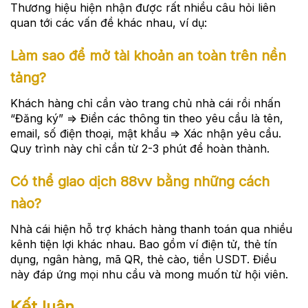
Thương hiệu hiện nhận được rất nhiều câu hỏi liên
quan tới các vấn đề khác nhau, ví dụ:
Làm sao để mở tài khoản an toàn trên nền
tảng?
Khách hàng chỉ cần vào trang chủ nhà cái rồi nhấn
“Đăng ký” => Điền các thông tin theo yêu cầu là tên,
email, số điện thoại, mật khẩu => Xác nhận yêu cầu.
Quy trình này chỉ cần từ 2-3 phút để hoàn thành.
Có thể giao dịch 88vv bằng những cách
nào?
Nhà cái hiện hỗ trợ khách hàng thanh toán qua nhiều
kênh tiện lợi khác nhau. Bao gồm ví điện tử, thẻ tín
dụng, ngân hàng, mã QR, thẻ cào, tiền USDT. Điều
này đáp ứng mọi nhu cầu và mong muốn từ hội viên.
Kết luận