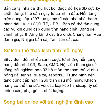
Bắn cá tại nhà cái thu hút bởi được đồ họa 3D cực kỳ
chất lượng, hấp dẫn ngay từ cái nhìn đầu. Nền tảng
hiện cung cấp +197 tựa game từ các nhà phát hành
hàng đầu. Ví dụ CQ9, TP, JDB… Bạn có thể tận dụng
các vũ khí cung cấp cùng tính năng chất lượng để
chinh phục thưởng lớn ở các trò chơi. Chẳng hạn Vua
đánh giá, Nhị gia bắn cá, Tam tiên cắt cá…
Sự kiện thể thao kịch tính mỗi ngày
88vv đem đến nhiều sảnh cược từ những nền tảng
hàng đầu như CR, Saba, CMD. Hội viên tham gia dễ
dàng trải nghiệm hơn 32 bộ môn thể thao thú vị như
bóng đá, tennis, đua xe, esports… Trung bình nền
tảng cung cấp hơn 1.289 trận đấu mỗi ngày. Khách
hàng có thể thử sức với các loại kèo handicap, tỷ số
chính xác, phạt góc… chất lượng.
Sòng bài online với trải nghiệm đỉnh cao