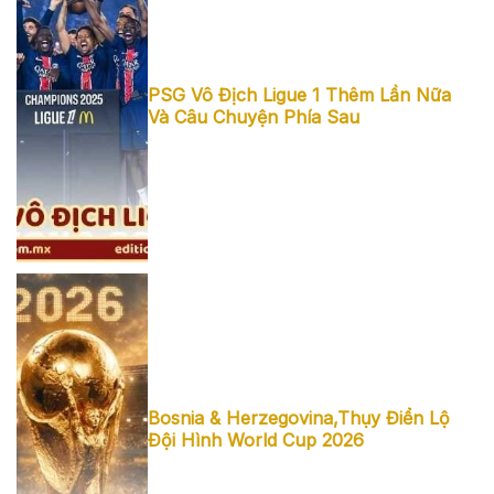
PSG Vô Địch
PSG Vô Địch Ligue 1 Thêm Lần Nữa
Và Câu Chuyện Phía Sau
Ligue 1 Thêm
Lần Nữa Và
Câu Chuyện
Phía Sau
Bosnia &
Bosnia & Herzegovina,Thụy Điển Lộ
Đội Hình World Cup 2026
Herzegovina,Thụy
Điển Lộ Đội