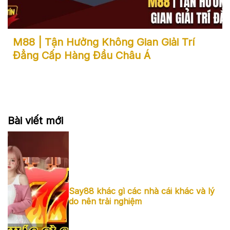
M88
M88 | Tận Hưởng Không Gian Giải Trí
Đẳng Cấp Hàng Đầu Châu Á
Bài viết mới
Say88 khác gì các nhà cái khác và lý
Say88 khác gì
do nên trải nghiệm
các nhà cái
khác và lý do