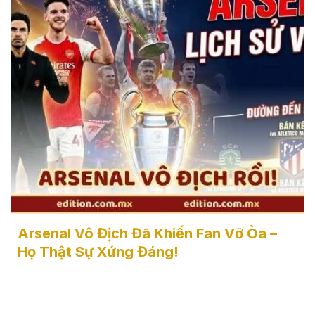
Arsenal Vô Địch Đã Khiến Fan Vỡ Òa - Họ Thật Sự
Xứng Đáng!
Arsenal Vô Địch Đã Khiến Fan Vỡ Òa –
Họ Thật Sự Xứng Đáng!