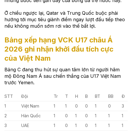
những bước tiến gần đây của bóng đá trẻ nước này.
Ở chiều ngược lại, Qatar và Trung Quốc buộc phải
hướng tới mục tiêu giành điểm ngay lượt đấu tiếp theo
nếu không muốn sớm rơi vào thế bất lợi.
Bảng xếp hạng VCK U17 châu Á
2026 ghi nhận khởi đầu tích cực
của Việt Nam
Bảng C đang thu hút sự quan tâm lớn từ người hâm
mộ Đông Nam Á sau chiến thắng của U17 Việt Nam
trước Yemen.
STT
Đội
Tr
T
H
B
BT
BB
Đ
1
Việt Nam
1
1
0
0
1
0
3
2
Hàn Quốc
1
0
1
0
1
1
1
3
UAE
1
0
1
0
1
1
1