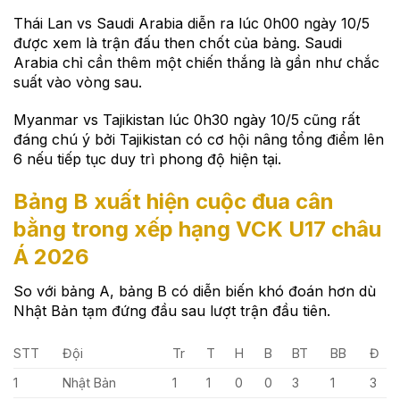
Thái Lan vs Saudi Arabia diễn ra lúc 0h00 ngày 10/5
được xem là trận đấu then chốt của bảng. Saudi
Arabia chỉ cần thêm một chiến thắng là gần như chắc
suất vào vòng sau.
Myanmar vs Tajikistan lúc 0h30 ngày 10/5 cũng rất
đáng chú ý bởi Tajikistan có cơ hội nâng tổng điểm lên
6 nếu tiếp tục duy trì phong độ hiện tại.
Bảng B xuất hiện cuộc đua cân
bằng trong xếp hạng VCK U17 châu
Á 2026
So với bảng A, bảng B có diễn biến khó đoán hơn dù
Nhật Bản tạm đứng đầu sau lượt trận đầu tiên.
STT
Đội
Tr
T
H
B
BT
BB
Đ
1
Nhật Bản
1
1
0
0
3
1
3