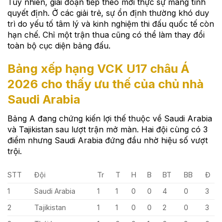
Tuy nhiên, giai đoạn tiếp theo mới thực sự mang tính
quyết định. Ở các giải trẻ, sự ổn định thường khó duy
trì do yếu tố tâm lý và kinh nghiệm thi đấu quốc tế còn
hạn chế. Chỉ một trận thua cũng có thể làm thay đổi
toàn bộ cục diện bảng đấu.
Bảng xếp hạng VCK U17 châu Á
2026 cho thấy ưu thế của chủ nhà
Saudi Arabia
Bảng A đang chứng kiến lợi thế thuộc về Saudi Arabia
và Tajikistan sau lượt trận mở màn. Hai đội cùng có 3
điểm nhưng Saudi Arabia đứng đầu nhờ hiệu số vượt
trội.
STT
Đội
Tr
T
H
B
BT
BB
Đ
1
Saudi Arabia
1
1
0
0
4
0
3
2
Tajikistan
1
1
0
0
2
0
3