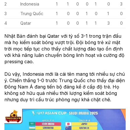
2
Indonesia
1
1
0
0
1
0
3
3
Trung Quốc
1
0
0
1
0
1
0
4
Qatar
1
0
0
1
1
3
0
Nhật Bản đánh bại Qatar với tỷ số 3-1 trong trận đấu
mà họ kiểm soát bóng vượt trội. Đội bóng trẻ xứ mặt
trời mọc tiếp tục cho thấy chất lượng đào tạo ổn định
với khả năng luân chuyển bóng linh hoạt và cường độ
pressing cao.
Dù vậy, Indonesia mới là cái tên mang tới nhiều sự chú
ý. Chiến thắng 1-0 trước Trung Quốc cho thấy đại diện
Đông Nam Á đang tiến bộ đáng kể ở cấp độ trẻ. Họ
không sở hữu quá nhiều thời lượng kiểm soát bóng
nhưng duy trì cấu trúc phòng ngự khá chặt chẽ.