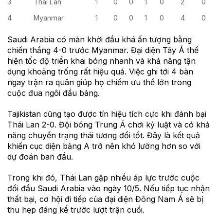
3
Thái Lan
1
0
0
1
0
2
0
4
Myanmar
1
0
0
1
0
4
0
Saudi Arabia có màn khởi đầu khá ấn tượng bằng
chiến thắng 4-0 trước Myanmar. Đại diện Tây Á thể
hiện tốc độ triển khai bóng nhanh và khả năng tận
dụng khoảng trống rất hiệu quả. Việc ghi tới 4 bàn
ngay trận ra quân giúp họ chiếm ưu thế lớn trong
cuộc đua ngôi đầu bảng.
Tajikistan cũng tạo được tín hiệu tích cực khi đánh bại
Thái Lan 2-0. Đội bóng Trung Á chơi kỷ luật và có khả
năng chuyển trạng thái tương đối tốt. Đây là kết quả
khiến cục diện bảng A trở nên khó lường hơn so với
dự đoán ban đầu.
Trong khi đó, Thái Lan gặp nhiều áp lực trước cuộc
đối đầu Saudi Arabia vào ngày 10/5. Nếu tiếp tục nhận
thất bại, cơ hội đi tiếp của đại diện Đông Nam Á sẽ bị
thu hẹp đáng kể trước lượt trận cuối.