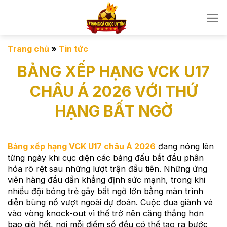
Bỏ
qua
nội
dung
Trang chủ
»
Tin tức
BẢNG XẾP HẠNG VCK U17
CHÂU Á 2026 VỚI THỨ
HẠNG BẤT NGỜ
Bảng xếp hạng VCK U17 châu Á 2026
đang nóng lên
từng ngày khi cục diện các bảng đấu bắt đầu phân
hóa rõ rệt sau những lượt trận đầu tiên. Những ứng
viên hàng đầu dần khẳng định sức mạnh, trong khi
nhiều đội bóng trẻ gây bất ngờ lớn bằng màn trình
diễn bùng nổ vượt ngoài dự đoán. Cuộc đua giành vé
vào vòng knock-out vì thế trở nên căng thẳng hơn
bao giờ hết, nơi mỗi điểm số đều có thể tạo ra bước