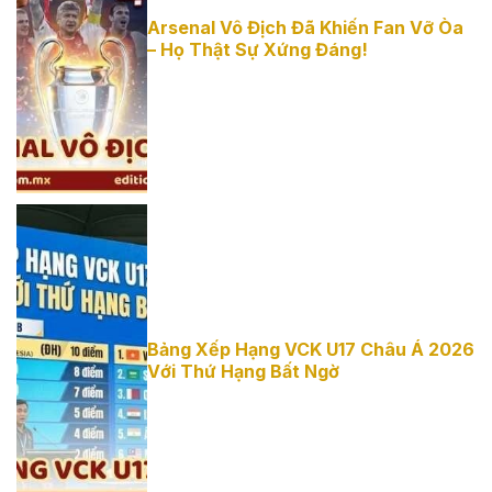
Arsenal Vô
Arsenal Vô Địch Đã Khiến Fan Vỡ Òa
– Họ Thật Sự Xứng Đáng!
Địch Đã Khiến
Fan Vỡ Òa -
Họ Thật Sự
Xứng Đáng!
Bảng Xếp
Bảng Xếp Hạng VCK U17 Châu Á 2026
Với Thứ Hạng Bất Ngờ
Hạng VCK U17
Châu Á 2026
Với Thứ Hạng
Bất Ngờ