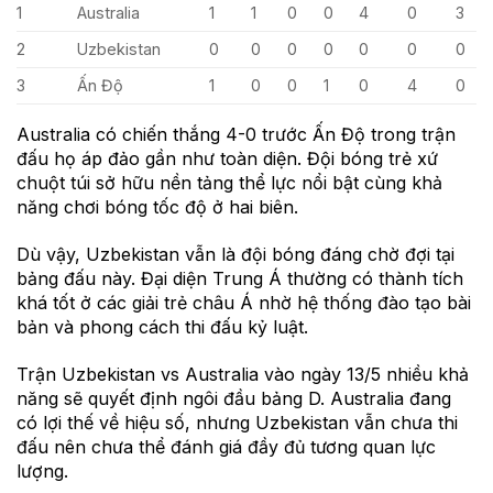
1
Australia
1
1
0
0
4
0
3
2
Uzbekistan
0
0
0
0
0
0
0
3
Ấn Độ
1
0
0
1
0
4
0
Australia có chiến thắng 4-0 trước Ấn Độ trong trận
đấu họ áp đảo gần như toàn diện. Đội bóng trẻ xứ
chuột túi sở hữu nền tảng thể lực nổi bật cùng khả
năng chơi bóng tốc độ ở hai biên.
Dù vậy, Uzbekistan vẫn là đội bóng đáng chờ đợi tại
bảng đấu này. Đại diện Trung Á thường có thành tích
khá tốt ở các giải trẻ châu Á nhờ hệ thống đào tạo bài
bản và phong cách thi đấu kỷ luật.
Trận Uzbekistan vs Australia vào ngày 13/5 nhiều khả
năng sẽ quyết định ngôi đầu bảng D. Australia đang
có lợi thế về hiệu số, nhưng Uzbekistan vẫn chưa thi
đấu nên chưa thể đánh giá đầy đủ tương quan lực
lượng.