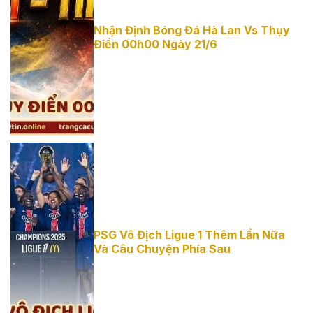
Nhận Định
Nhận Định Bóng Đá Hà Lan Vs Thụy
Điển 00h00 Ngày 21/6
Bóng Đá Hà
Lan Vs Thụy
Điển 00h00
Ngày 21/6
PSG Vô Địch
PSG Vô Địch Ligue 1 Thêm Lần Nữa
Và Câu Chuyện Phía Sau
Ligue 1 Thêm
Lần Nữa Và
Câu Chuyện