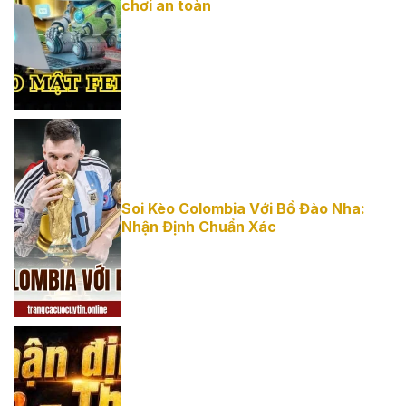
chơi an toàn
mật Febet và
kinh nghiệm
chơi an toàn
Soi Kèo Colombia Với Bồ Đào Nha:
Nhận Định Chuẩn Xác
Soi kèo
Colombia với
Bồ Đào Nha