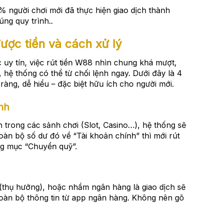
 người chơi mới đã thực hiện giao dịch thành
ng quy trình..
ược tiền và cách xử lý
 uy tín, việc rút tiền W88 nhìn chung khá mượt,
 hệ thống có thể từ chối lệnh ngay. Dưới đây là 4
àng, dễ hiểu – đặc biệt hữu ích cho người mới.
nh
n trong các sảnh chơi (Slot, Casino…), hệ thống sẽ
oàn bộ số dư đó về “Tài khoản chính” thì mới rút
ng mục “Chuyển quỹ”.
ận (thụ hưởng), hoặc nhầm ngân hàng là giao dịch sẽ
 toàn bộ thông tin từ app ngân hàng. Không nên gõ