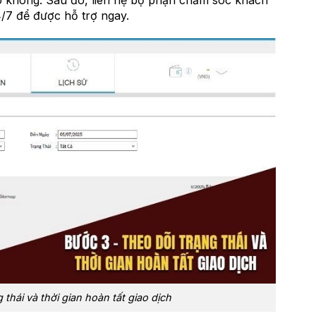
o không. Sau đó, liên hệ bộ phận chăm sóc khách
/7 để được hỗ trợ ngay.
 thái và thời gian hoàn tất giao dịch