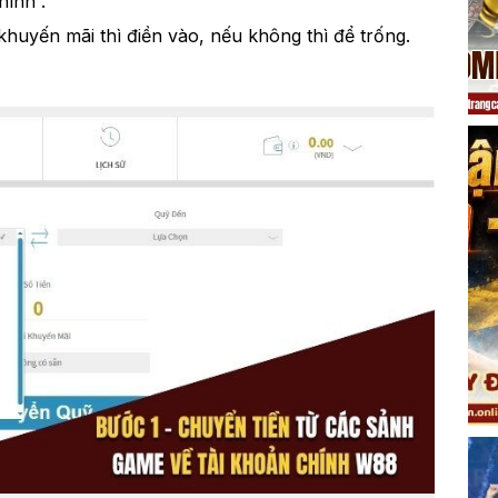
hính”.
C
uyến mãi thì điền vào, nếu không thì để trống.
vớ
Nh
Bó
Lan
Đi
Ng