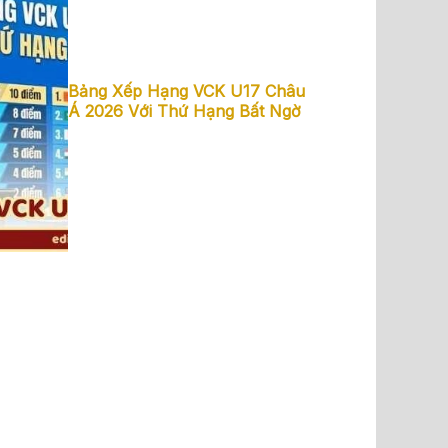
ảng Xếp
Bảng Xếp Hạng VCK U17 Châu
ạng VCK
Á 2026 Với Thứ Hạng Bất Ngờ
7 Châu Á
026 Với
hứ Hạng
ất Ngờ