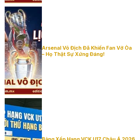
Arsenal Vô
Arsenal Vô Địch Đã Khiến Fan Vỡ Òa
– Họ Thật Sự Xứng Đáng!
Địch Đã Khiến
Fan Vỡ Òa -
Họ Thật Sự
Xứng Đáng!
Bảng Xếp
Bảng Xếp Hạng VCK U17 Châu Á 2026