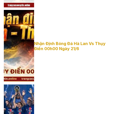
Nhận Định
Nhận Định Bóng Đá Hà Lan Vs Thụy
Điển 00h00 Ngày 21/6
Bóng Đá Hà
Lan Vs Thụy
Điển 00h00
Ngày 21/6