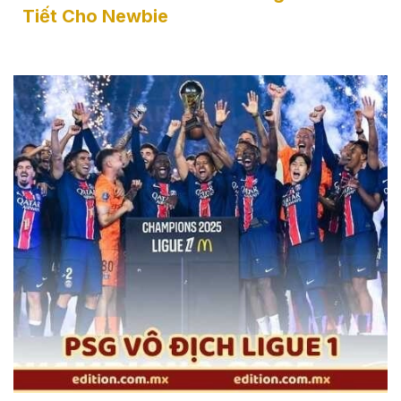
Tiết Cho Newbie
PSG Vô Địch Ligue 1 Thêm Lần Nữa Và Câu Chuyện
Phía Sau