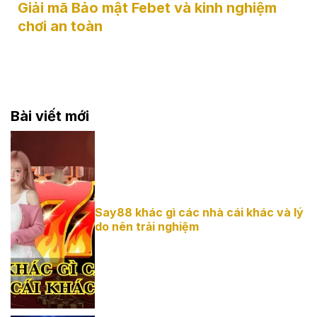
Giải mã Bảo mật Febet và kinh nghiệm
chơi an toàn
Bài viết mới
Say88 khác gì các nhà cái khác và lý
Say88 khác gì
do nên trải nghiệm
các nhà cái
khác và lý do
nên trải nghiệm