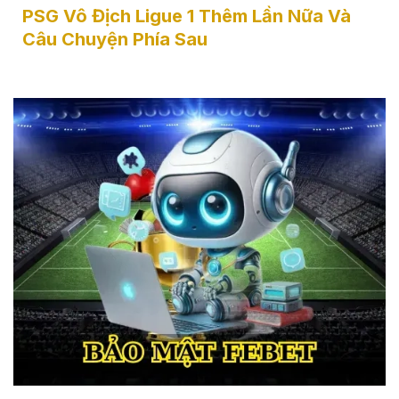
PSG Vô Địch Ligue 1 Thêm Lần Nữa Và
Câu Chuyện Phía Sau
Giải mã Bảo mật Febet và kinh nghiệm chơi an toàn