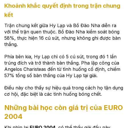
Khoảnh khắc quyết định trong trận chung
kết
Trận chung kết giữa Hy Lạp và Bồ Đào Nha diễn ra
với thế trận quen thuộc. Bồ Đào Nha kiểm soát bóng
58%, thực hiện 16 cú sút, nhưng không ghi được bàn
thắng.
Phía bên kia, Hy Lạp chỉ có 5 cú sút, trong đó 1 lần
trúng đích và trở thành bàn thắng. Pha lập công của
Angelos Charisteas đến từ tình huống cố định, chiếm
57% tổng số bàn thắng của Hy Lạp tại giải.
Điều này cho thấy sự hiệu quả trong cách họ tận dụng
cơ hội, đặc biệt là các tình huống bóng chết.
Những bài học còn giá trị của EURO
2004
Khi nhìn lại
EURO 2004
, có thể thấy giải đấu này