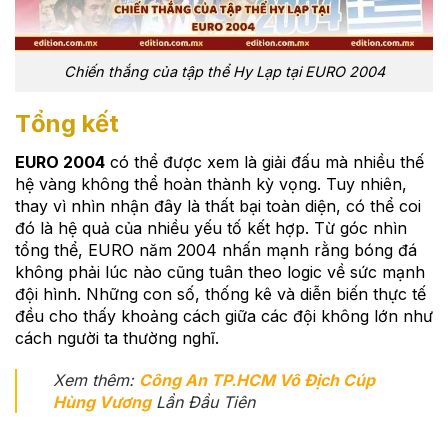
Chiến thắng của tập thể Hy Lạp tại EURO 2004
Tổng kết
EURO 2004
có thể được xem là giải đấu mà nhiều thế
hệ vàng không thể hoàn thành kỳ vọng. Tuy nhiên,
thay vì nhìn nhận đây là thất bại toàn diện, có thể coi
đó là hệ quả của nhiều yếu tố kết hợp. Từ góc nhìn
tổng thể, EURO năm 2004 nhấn mạnh rằng bóng đá
không phải lúc nào cũng tuân theo logic về sức mạnh
đội hình. Những con số, thống kê và diễn biến thực tế
đều cho thấy khoảng cách giữa các đội không lớn như
cách người ta thường nghĩ.
Xem thêm:
Công An TP.HCM Vô Địch Cúp
Hùng Vương
Lần Đầu Tiên