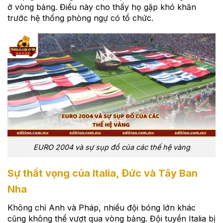
ở vòng bảng. Điều này cho thấy họ gặp khó khăn
trước hệ thống phòng ngự có tổ chức.
EURO 2004 và sự sụp đổ của các thế hệ vàng
Sự thất vọng của Italia, Đức và Tây Ban
Nha
Không chỉ Anh và Pháp, nhiều đội bóng lớn khác
cũng không thể vượt qua vòng bảng. Đội tuyển Italia bị