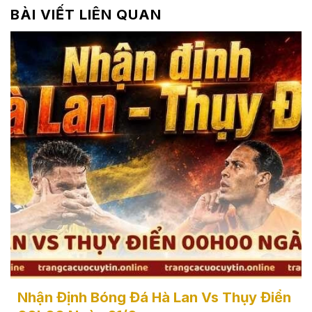
BÀI VIẾT LIÊN QUAN
Nhận Định Bóng Đá Hà Lan Vs Thụy Điển 00h00
Ngày 21/6
Nhận Định Bóng Đá Hà Lan Vs Thụy Điển