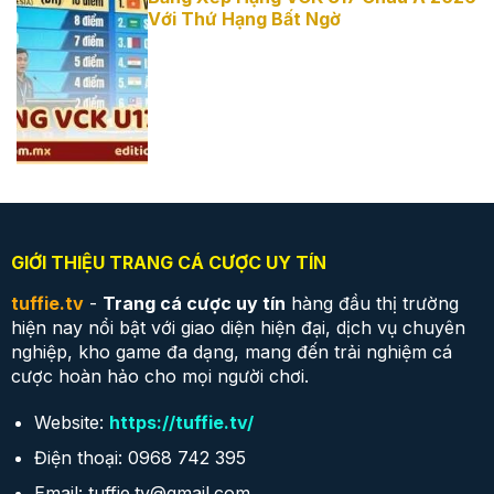
Với Thứ Hạng Bất Ngờ
Hạng VCK U17
Châu Á 2026
Với Thứ Hạng
Bất Ngờ
GIỚI THIỆU TRANG CÁ CƯỢC UY TÍN
tuffie.tv
-
Trang cá cược uy tín
hàng đầu thị trường
hiện nay nổi bật với giao diện hiện đại, dịch vụ chuyên
nghiệp, kho game đa dạng, mang đến trải nghiệm cá
cược hoàn hảo cho mọi người chơi.
Website:
https://tuffie.tv/
Điện thoại: 0968 742 395
Email:
tuffie.tv@gmail.com