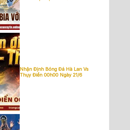
olombia
i Bồ Đào
Nha
ận Định
Nhận Định Bóng Đá Hà Lan Vs
ng Đá Hà
Thụy Điển 00h00 Ngày 21/6
 Vs Thụy
ển 00h00
ày 21/6