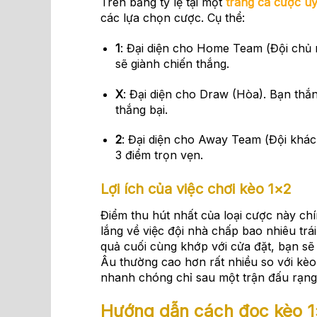
Trên bảng tỷ lệ tại một
trang cá cược uy
các lựa chọn cược. Cụ thể:
1
: Đại diện cho Home Team (Đội chủ 
sẽ giành chiến thắng.
X
: Đại diện cho Draw (Hòa). Bạn thắn
thắng bại.
2
: Đại diện cho Away Team (Đội khách
3 điểm trọn vẹn.
Lợi ích của việc chơi kèo 1×2
Điểm thu hút nhất của loại cược này ch
lắng về việc đội nhà chấp bao nhiêu trá
quả cuối cùng khớp với cửa đặt, bạn sẽ
Âu thường cao hơn rất nhiều so với kèo
nhanh chóng chỉ sau một trận đấu rạng
Hướng dẫn cách đọc kèo 1×