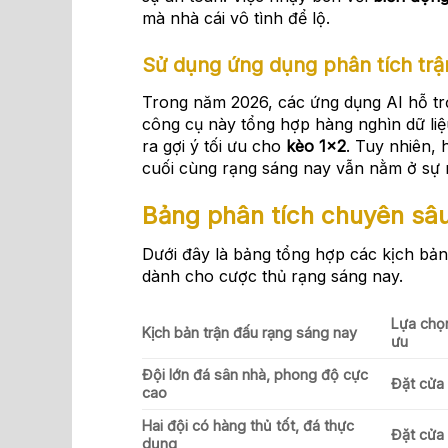
mà nhà cái vô tình để lộ.
Sử dụng ứng dụng phân tích trậ
Trong năm 2026, các ứng dụng AI hỗ tr
công cụ này tổng hợp hàng nghìn dữ liệu
ra gợi ý tối ưu cho
kèo 1×2
. Tuy nhiên, 
cuối cùng rạng sáng nay vẫn nằm ở sự 
Bảng phân tích chuyên sâu
Dưới đây là bảng tổng hợp các kịch bản
dành cho cược thủ rạng sáng nay.
Lựa chọn
Kịch bản trận đấu rạng sáng nay
ưu
Đội lớn đá sân nhà, phong độ cực
Đặt cửa 
cao
Hai đội có hàng thủ tốt, đá thực
Đặt cửa
dụng