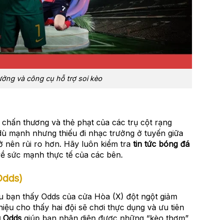
ởng và công cụ hỗ trợ soi kèo
 chấn thương và thẻ phạt của các trụ cột rạng
 dù mạnh nhưng thiếu đi nhạc trưởng ở tuyến giữa
rở nên rủi ro hơn. Hãy luôn kiểm tra
tin tức bóng đá
về sức mạnh thực tế của các bên.
Odds)
u bạn thấy Odds của cửa Hòa (X) đột ngột giảm
 hiệu cho thấy hai đội sẽ chơi thực dụng và ưu tiên
g Odds
giúp bạn nhận diện được những “kèo thơm”