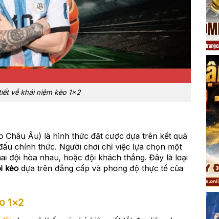
C
vớ
tiết về khái niệm kèo 1×2
Nh
Bó
o Châu Âu) là hình thức đặt cược dựa trên kết quả
Lan
đấu chính thức. Người chơi chỉ việc lựa chọn một
Đi
ai đội hòa nhau, hoặc đội khách thắng. Đây là loại
oi kèo
dựa trên đẳng cấp và phong độ thực tế của
Ng
èo 1×2