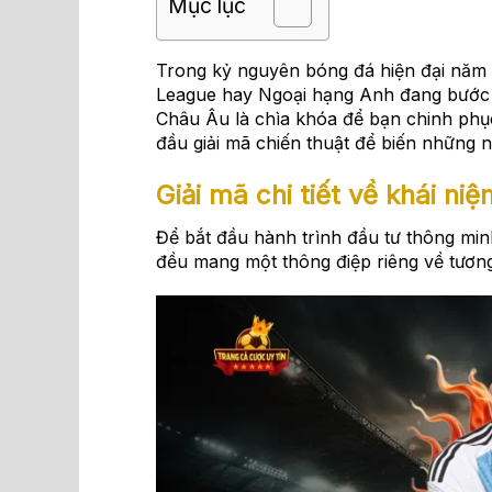
Mục lục
Trong kỷ nguyên bóng đá hiện đại năm 
League hay Ngoại hạng Anh đang bước v
Châu Âu là chìa khóa để bạn chinh phụ
đầu giải mã chiến thuật để biến những 
Giải mã chi tiết về khái ni
Để bắt đầu hành trình đầu tư thông min
đều mang một thông điệp riêng về tương